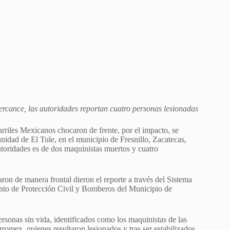
ercance, las autoridades reportan cuatro personas lesionadas
riles Mexicanos chocaron de frente, por el impacto, se
unidad de El Tule, en el municipio de Fresnillo, Zacatecas,
utoridades es de dos maquinistas muertos y cuatro
ron de manera frontal dieron el reporte a través del Sistema
ento de Protección Civil y Bomberos del Municipio de
personas sin vida, identificados como los maquinistas de las
romex, quienes resultaron lesionados y tras ser estabilizados