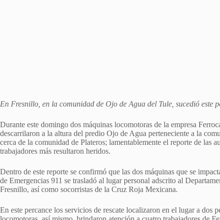
En Fresnillo, en la comunidad de Ojo de Agua del Tule, sucedió este p
Durante este domingo dos máquinas locomotoras de la empresa Ferrocar
descarrilaron a la altura del predio Ojo de Agua perteneciente a la com
cerca de la comunidad de Plateros; lamentablemente el reporte de las a
trabajadores más resultaron heridos.
Dentro de este reporte se confirmó que las dos máquinas que se impacta
de Emergencias 911 se trasladó al lugar personal adscrito al Departam
Fresnillo, así como socorristas de la Cruz Roja Mexicana.
En este percance los servicios de rescate localizaron en el lugar a dos 
locomotoras, así mismo, brindaron atención a cuatro trabajadores de Fer