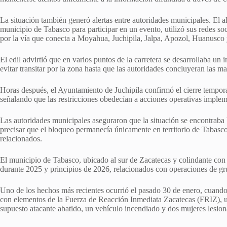
La situación también generó alertas entre autoridades municipales. El al
municipio de Tabasco para participar en un evento, utilizó sus redes soc
por la vía que conecta a Moyahua, Juchipila, Jalpa, Apozol, Huanusco
El edil advirtió que en varios puntos de la carretera se desarrollaba u
evitar transitar por la zona hasta que las autoridades concluyeran las m
Horas después, el Ayuntamiento de Juchipila confirmó el cierre temporal 
señalando que las restricciones obedecían a acciones operativas imple
Las autoridades municipales aseguraron que la situación se encontraba b
precisar que el bloqueo permanecía únicamente en territorio de Tabasco
relacionados.
El municipio de Tabasco, ubicado al sur de Zacatecas y colindante con 
durante 2025 y principios de 2026, relacionados con operaciones de gru
Uno de los hechos más recientes ocurrió el pasado 30 de enero, cuando
con elementos de la Fuerza de Reacción Inmediata Zacatecas (FRIZ), ut
supuesto atacante abatido, un vehículo incendiado y dos mujeres lesion